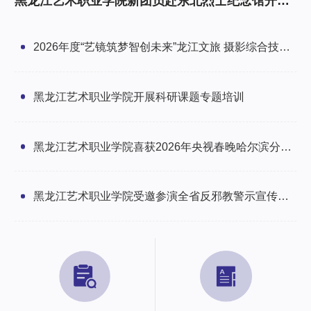
黑龙江艺术职业学院新团员赴东北烈士纪念馆开展
研学暨入团仪式
2026年度“艺镜筑梦智创未来”龙江文旅 摄影综合技能
培训班圆满举办
黑龙江艺术职业学院开展科研课题专题培训
黑龙江艺术职业学院喜获2026年央视春晚哈尔滨分会
场感谢信
黑龙江艺术职业学院受邀参演全省反邪教警示宣传文
艺汇演