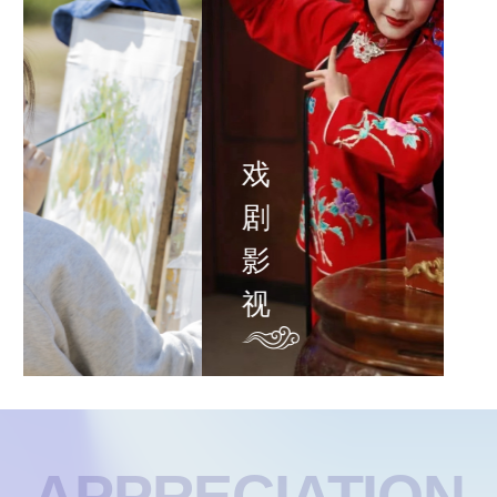
戏
剧
影
视
APPRECIATION