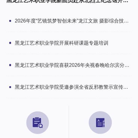
黑龙江艺术职业学院新团员赴东北烈士纪念馆开展
研学暨入团仪式
2026年度“艺镜筑梦智创未来”龙江文旅 摄影综合技能
培训班圆满举办
黑龙江艺术职业学院开展科研课题专题培训
黑龙江艺术职业学院喜获2026年央视春晚哈尔滨分会
场感谢信
黑龙江艺术职业学院受邀参演全省反邪教警示宣传文
艺汇演