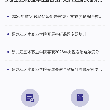
黑龙江艺术职业学院新团员赴东北烈士纪念馆开展
研学暨入团仪式
2026年度“艺镜筑梦智创未来”龙江文旅 摄影综合技能
培训班圆满举办
黑龙江艺术职业学院开展科研课题专题培训
黑龙江艺术职业学院喜获2026年央视春晚哈尔滨分会
场感谢信
黑龙江艺术职业学院受邀参演全省反邪教警示宣传文
艺汇演