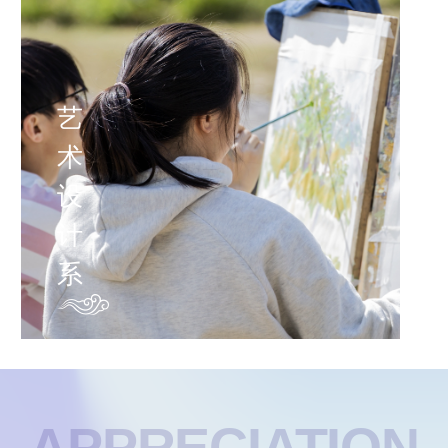
艺
术
设
计
系
APPRECIATION