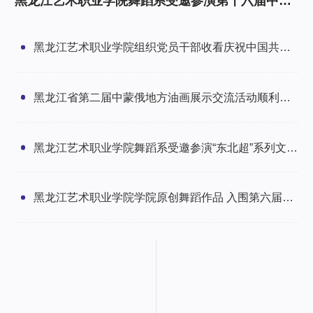
黑龙江艺术职业学院舞蹈系受邀参演第十六届中俄
文化大集开幕式
黑龙江艺术职业学院组织党员干部收看庆祝中国共产
党成立105周年大会
黑龙江省第二届中蒙俄地方油画展示交流活动顺利启
幕
黑龙江艺术职业学院舞蹈系受邀参演“东北超”系列文艺
活动彰显龙江艺韵
黑龙江艺术职业学院学院原创舞蹈作品 入围第六届荷
花少年全国舞蹈展演