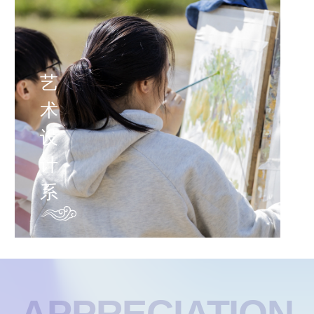
戏
剧
影
视
APPRECIATION