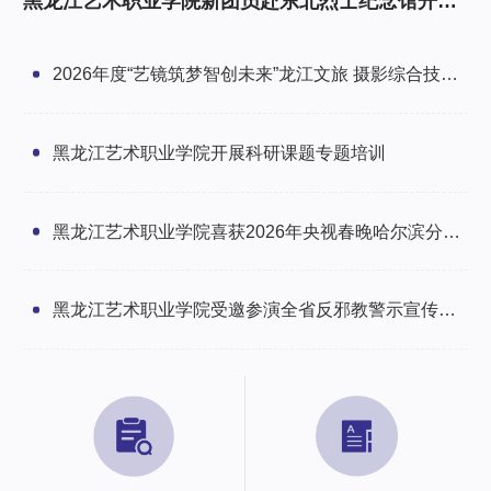
黑龙江艺术职业学院新团员赴东北烈士纪念馆开展
研学暨入团仪式
2026年度“艺镜筑梦智创未来”龙江文旅 摄影综合技能
培训班圆满举办
黑龙江艺术职业学院开展科研课题专题培训
黑龙江艺术职业学院喜获2026年央视春晚哈尔滨分会
场感谢信
黑龙江艺术职业学院受邀参演全省反邪教警示宣传文
艺汇演