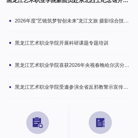
黑龙江艺术职业学院新团员赴东北烈士纪念馆开展
研学暨入团仪式
2026年度“艺镜筑梦智创未来”龙江文旅 摄影综合技能
培训班圆满举办
黑龙江艺术职业学院开展科研课题专题培训
黑龙江艺术职业学院喜获2026年央视春晚哈尔滨分会
场感谢信
黑龙江艺术职业学院受邀参演全省反邪教警示宣传文
艺汇演