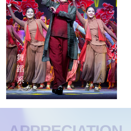
舞
蹈
系
APPRECIATION