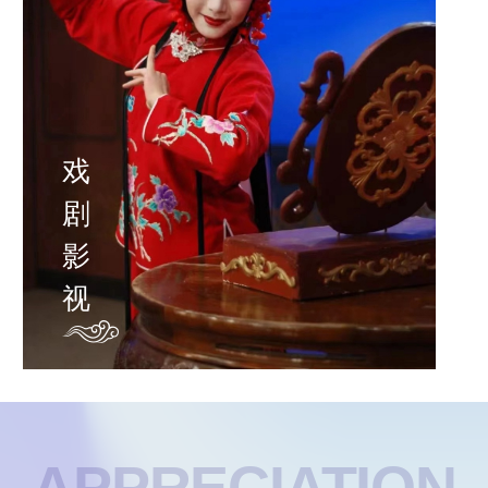
戏
剧
影
视
APPRECIATION