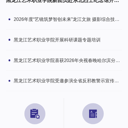
黑龙江艺术职业学院新团员赴东北烈士纪念馆开展
研学暨入团仪式
2026年度“艺镜筑梦智创未来”龙江文旅 摄影综合技能
培训班圆满举办
黑龙江艺术职业学院开展科研课题专题培训
黑龙江艺术职业学院喜获2026年央视春晚哈尔滨分会
场感谢信
黑龙江艺术职业学院受邀参演全省反邪教警示宣传文
艺汇演